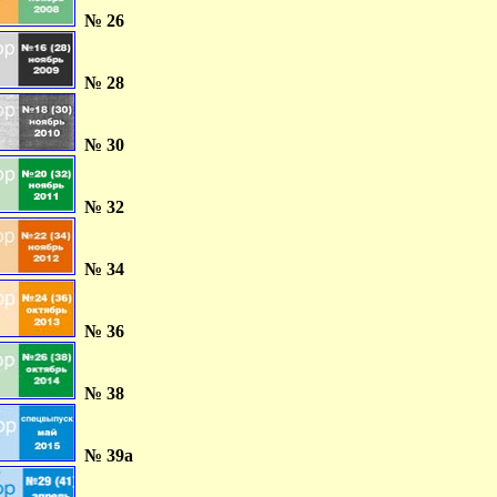
№ 26
№ 28
№ 30
№ 32
№ 34
№ 36
№ 38
№ 39а