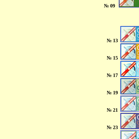
№ 09
№ 13
№ 15
№ 17
№ 19
№ 21
№ 23