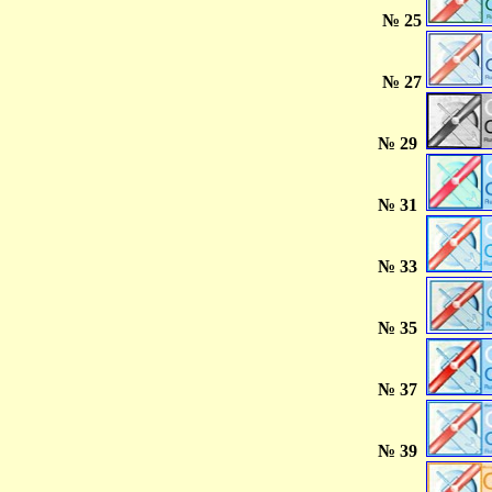
№ 25
№ 27
№ 29
№ 31
№ 33
№ 35
№ 37
№ 39