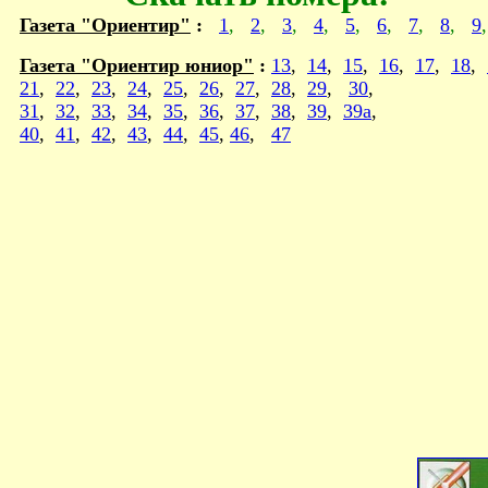
Газета "Ориентир"
:
1
,
2
,
3
,
4
,
5
,
6
,
7
,
8
,
9
Газета "Ориентир юниор"
:
13
,
14
,
15
,
16
,
17
,
18
,
21
,
22
,
23
,
24
,
25
,
26
,
27
,
28
,
29
,
30
,
31
,
32
,
33
,
34
,
35
,
36
,
37
,
38
,
39
,
39а
,
40
,
41
,
42
,
43
,
44
,
45
,
46
,
47