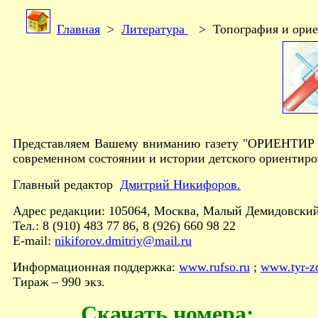
Главная
>
Литература
> Топография и орие
Представляем Вашему вниманию газету "ОРИЕНТИР юн
современном состоянии и истории детского ориентиро
Главный редактор
Дмитрий Никифоров.
Адрес редакции: 105064, Москва, Малый Демидовский п
Тел.: 8 (910) 483 77 86, 8 (926) 660 98 22
E-mail:
nikiforov.dmitriy@mail.ru
Информационная поддержка:
www.rufso.ru
;
www.tyr-zo
Тираж – 990 экз.
Скачать номера: