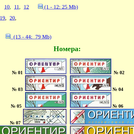
,
10
,
11
,
12
(1 - 12: 25 Mb)
19
,
20
,
(13 - 44: 79 Mb)
Номера:
№ 01
№ 02
№ 03
№ 04
№ 05
№ 06
№ 07