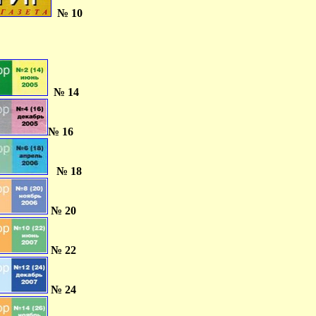
№ 10
№ 14
№ 16
№ 18
№ 20
№ 22
№ 24