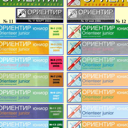
№ 11
№ 12